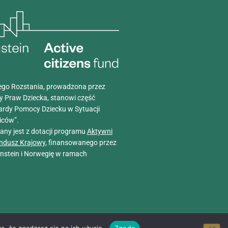
go Rozstania, prowadzona przez
y Praw Dziecka, stanowi część
ardy Pomocy Dziecku w Sytuacji
iców”.
wany jest z dotacji programu
Aktywni
ndusz Krajowy
, finansowanego przez
tenstein i Norwegię w ramach