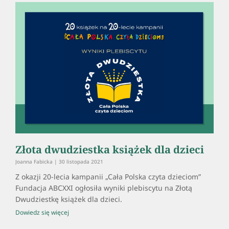
Złota dwudziestka książek dla dzieci
Joanna Fabicka
30 listopada 2021
Z okazji 20-lecia kampanii „Cała Polska czyta dzieciom”
Fundacja ABCXXI ogłosiła wyniki plebiscytu na Złotą
Dwudziestkę książek dla dzieci.
Dowiedz się więcej