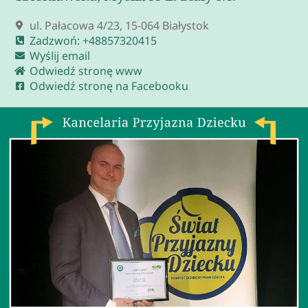
ul. Pałacowa 4/23, 15-064 Białystok
Zadzwoń: +48857320415
Wyślij email
Odwiedź stronę www
Odwiedź stronę na Facebooku