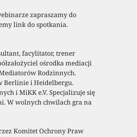
ebinarze zapraszamy do
emy link do spotkania.
tant, facylitator, trener
ółzałożyciel ośrodka mediacji
a Mediatorów Rodzinnych.
 Berlinie i Heidelbergu.
h i MiKK e.V. Specjalizuje się
mi. W wolnych chwilach gra na
zez Komitet Ochrony Praw