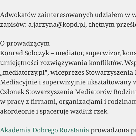
Adwokatów zainteresowanych udziałem w w
zapisów: a.jarzyna@kopd.pl, chętnym prześl
O prowadzącym
Konrad Sobczyk – mediator, superwizor, konsul
umiejętności rozwiązywania konfliktów. Wsp
„mediatorzy.pl”, wiceprezes Stowarzyszeni
Mediacyjnie i superwizyjnie ukształtowany w
Członek Stowarzyszenia Mediatorów Rodzinnyc
w pracy z firmami, organizacjami i rodzina
akordeonie i spaceruje wzdłuż rzek.
Akademia Dobrego Rozstania
prowadzona pr