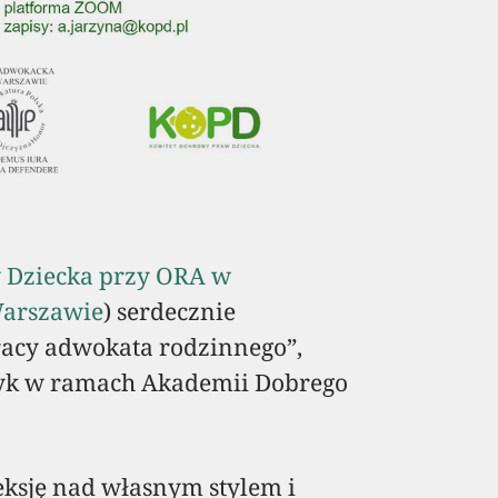
w Dziecka przy ORA w
arszawie
) serdecznie
racy adwokata rodzinnego”,
yk w ramach Akademii Dobrego
eksję nad własnym stylem i