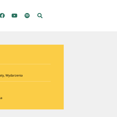
aty
,
Wydarzenia
ka