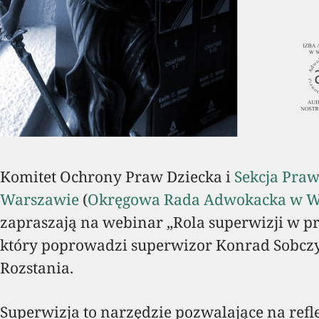
Komitet Ochrony Praw Dziecka i
Sekcja Pra
Warszawie
(
Okręgowa Rada Adwokacka w W
zapraszają na webinar „Rola superwizji w p
który poprowadzi superwizor Konrad Sobcz
Rozstania.
Superwizja to narzędzie pozwalające na refl