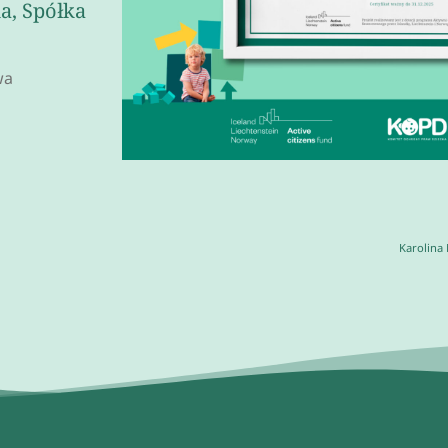
a, Spółka
wa
Karolina