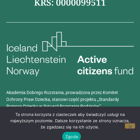
KRS: 0000099511
Akademia Dobrego Rozstania, prowadzona przez Komitet
Ochrony Praw Dziecka, stanowi część projektu „Standardy
Pomocy Dziecku w Sytuacji Rozstania Rodziców”.
Projekt realizowany jest z dotacji programu
Aktywni Obywatele –
Ta strona korzysta z ciasteczek aby świadczyć usługi na
Fundusz Krajowy
, finansowanego przez Islandię, Liechtenstein i
najwyższym poziomie. Dalsze korzystanie ze strony oznacza,
że zgadzasz się na ich użycie.
Norwegię w ramach Funduszy EOG.
Zgoda