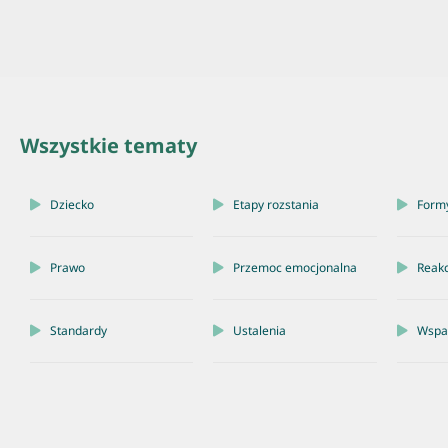
Wszystkie tematy
Dziecko
Etapy rozstania
Form
Prawo
Przemoc emocjonalna
Reakc
Standardy
Ustalenia
Wspar