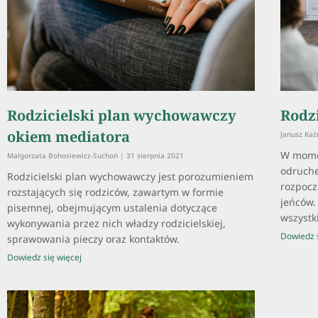
Rodzicielski plan wychowawczy
Rodz
okiem mediatora
Janusz Ka
W mome
Małgorzata Bohosiewicz-Suchoń
31 sierpnia 2021
odruche
Rodzicielski plan wychowawczy jest porozumieniem
rozpoczn
rozstających się rodziców, zawartym w formie
jeńców.
pisemnej, obejmującym ustalenia dotyczące
wszystki
wykonywania przez nich władzy rodzicielskiej,
Dowiedz s
sprawowania pieczy oraz kontaktów.
Dowiedz się więcej