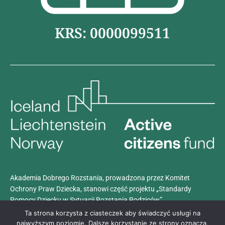
KRS: 0000099511
Akademia Dobrego Rozstania, prowadzona przez Komitet
Ochrony Praw Dziecka, stanowi część projektu „Standardy
Pomocy Dziecku w Sytuacji Rozstania Rodziców”.
Projekt realizowany jest z dotacji programu
Aktywni Obywatele –
Ta strona korzysta z ciasteczek aby świadczyć usługi na
Fundusz Krajowy
, finansowanego przez Islandię, Liechtenstein i
najwyższym poziomie. Dalsze korzystanie ze strony oznacza,