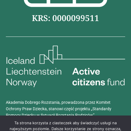
KRS: 0000099511
Akademia Dobrego Rozstania, prowadzona przez Komitet
Ochrony Praw Dziecka, stanowi część projektu „Standardy
Pomocy Dziecku w Sytuacji Rozstania Rodziców”.
Projekt realizowany jest z dotacji programu
Aktywni Obywatele –
Ta strona korzysta z ciasteczek aby świadczyć usługi na
Fundusz Krajowy
, finansowanego przez Islandię, Liechtenstein i
najwyższym poziomie. Dalsze korzystanie ze strony oznacza,