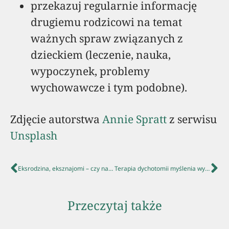
przekazuj regularnie informację
drugiemu rodzicowi na temat
ważnych spraw związanych z
dzieckiem (leczenie, nauka,
wypoczynek, problemy
wychowawcze i tym podobne).
Zdjęcie autorstwa
Annie Spratt
z serwisu
Unsplash
Eksrodzina, eksznajomi – czy nasz rozwód to ich sprawa?
Terapia dychotomii myślenia wywołanej u dziecka rozstaniem rodziców
Przeczytaj także