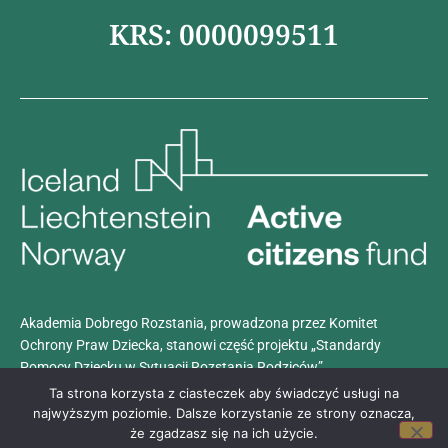
KRS: 0000099511
Akademia Dobrego Rozstania, prowadzona przez Komitet
Ochrony Praw Dziecka, stanowi część projektu „Standardy
Pomocy Dziecku w Sytuacji Rozstania Rodziców”.
Projekt realizowany jest z dotacji programu
Aktywni Obywatele –
Ta strona korzysta z ciasteczek aby świadczyć usługi na
Fundusz Krajowy
, finansowanego przez Islandię, Liechtenstein i
najwyższym poziomie. Dalsze korzystanie ze strony oznacza,
Norwegię w ramach Funduszy EOG.
że zgadzasz się na ich użycie.