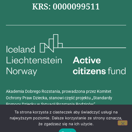
KRS: 0000099511
Akademia Dobrego Rozstania, prowadzona przez Komitet
Ochrony Praw Dziecka, stanowi część projektu „Standardy
Pomocy Dziecku w Sytuacji Rozstania Rodziców”.
Projekt realizowany jest z dotacji programu
Aktywni Obywatele –
Ta strona korzysta z ciasteczek aby świadczyć usługi na
Fundusz Krajowy
, finansowanego przez Islandię, Liechtenstein i
najwyższym poziomie. Dalsze korzystanie ze strony oznacza,
że zgadzasz się na ich użycie.
Norwegię w ramach Funduszy EOG.