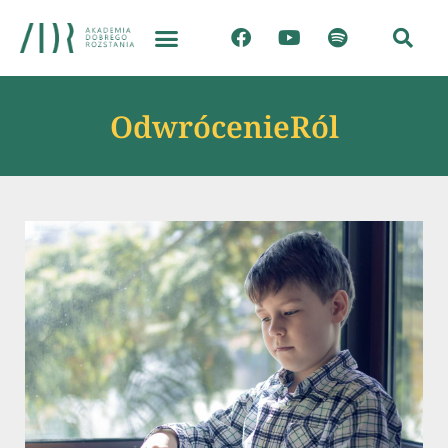
OdwrócenieRól