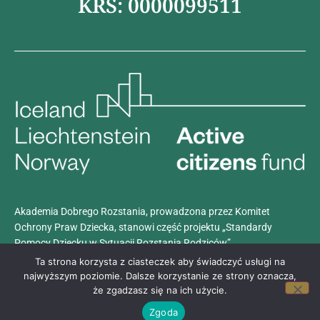
KRS: 0000099511
Akademia Dobrego Rozstania, prowadzona przez Komitet
Ochrony Praw Dziecka, stanowi część projektu „Standardy
Pomocy Dziecku w Sytuacji Rozstania Rodziców”.
Projekt realizowany jest z dotacji programu
Aktywni Obywatele –
Ta strona korzysta z ciasteczek aby świadczyć usługi na
Fundusz Krajowy
, finansowanego przez Islandię, Liechtenstein i
najwyższym poziomie. Dalsze korzystanie ze strony oznacza,
że zgadzasz się na ich użycie.
Norwegię w ramach Funduszy EOG.
Zgoda