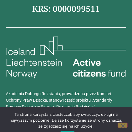
KRS: 0000099511
Akademia Dobrego Rozstania, prowadzona przez Komitet
Ochrony Praw Dziecka, stanowi część projektu „Standardy
Pomocy Dziecku w Sytuacji Rozstania Rodziców”.
Projekt realizowany jest z dotacji programu
Aktywni Obywatele –
Ta strona korzysta z ciasteczek aby świadczyć usługi na
Fundusz Krajowy
, finansowanego przez Islandię, Liechtenstein i
najwyższym poziomie. Dalsze korzystanie ze strony oznacza,
że zgadzasz się na ich użycie.
Norwegię w ramach Funduszy EOG.