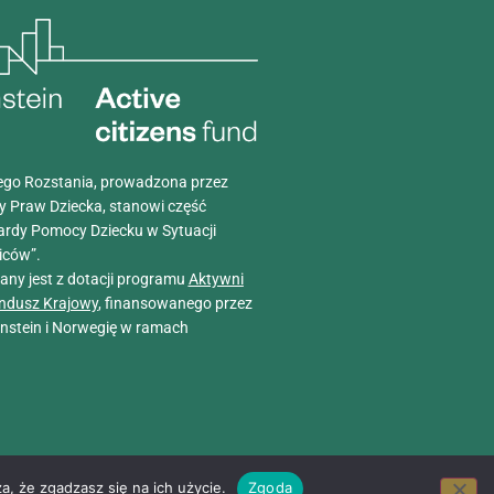
go Rozstania, prowadzona przez
y Praw Dziecka, stanowi część
ardy Pomocy Dziecku w Sytuacji
iców”.
wany jest z dotacji programu
Aktywni
ndusz Krajowy
, finansowanego przez
tenstein i Norwegię w ramach
a, że zgadzasz się na ich użycie.
Zgoda