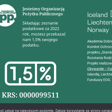
Jesteśmy Organizacją
Pożytku Publicznego
Składając zeznanie
podatkowe za 2022
rok, możesz przekazać
nam 1,5% swojego
Akademia Dobre
podatku.
Komitet Ochron
projektu „Stand
Rozstania Rodz
Projekt realizo
Obywatele – Fu
Islandię, Liech
Funduszy EOG.
KRS: 0000099511
zyć usługi na najwyższym poziomie. Dalsze korzystanie ze strony oznacz