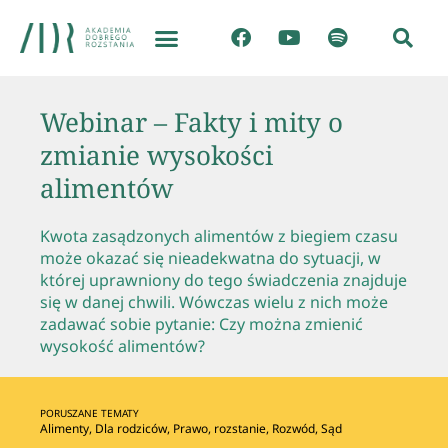
Webinar – Fakty i mity o
zmianie wysokości
alimentów
Kwota zasądzonych alimentów z biegiem czasu
może okazać się nieadekwatna do sytuacji, w
której uprawniony do tego świadczenia znajduje
się w danej chwili. Wówczas wielu z nich może
zadawać sobie pytanie: Czy można zmienić
wysokość alimentów?
PORUSZANE TEMATY
Alimenty
,
Dla rodziców
,
Prawo
,
rozstanie
,
Rozwód
,
Sąd