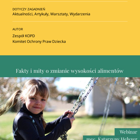
DOTYCZY ZAGADNIEŃ
Aktualności
,
Artykuły
,
Warsztaty
,
Wydarzenia
AUTOR
Zespół KOPD
Komitet Ochrony Praw Dziecka