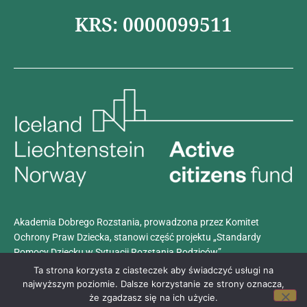
KRS: 0000099511
Akademia Dobrego Rozstania, prowadzona przez Komitet
Ochrony Praw Dziecka, stanowi część projektu „Standardy
Pomocy Dziecku w Sytuacji Rozstania Rodziców”.
Projekt realizowany jest z dotacji programu
Aktywni Obywatele –
Ta strona korzysta z ciasteczek aby świadczyć usługi na
Fundusz Krajowy
, finansowanego przez Islandię, Liechtenstein i
najwyższym poziomie. Dalsze korzystanie ze strony oznacza,
Norwegię w ramach Funduszy EOG.
że zgadzasz się na ich użycie.