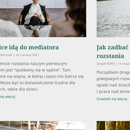
ice idą do mediatora
Jak zadbać 
rozstania
źmierczak
24 czerwca 2021
ncie rozstania naszym pierwszym
Zespół KOPD
14 maja
m jest “spotkamy się w sądzie”. Tam
Początkiem drogi
ie się wojna, w której często nie bierze się
pokojowych rozwi
 Może być to doświadczenie trudne dla
opieki nad dzieck
ch, także dla dzieci.
i praca nad emoc
ię więcej
Dowiedz się więcej