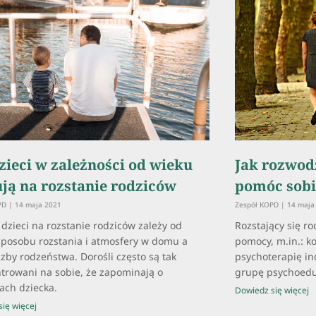
zieci w zależności od wieku
Jak rozwod
ją na rozstanie rodziców
pomóc sobi
OPD
14 maja 2021
Zespół KOPD
14 maja
 dzieci na rozstanie rodziców zależy od
Rozstający się ro
sposobu rozstania i atmosfery w domu a
pomocy, m.in.: k
iczby rodzeństwa. Dorośli często są tak
psychoterapię in
trowani na sobie, że zapominają o
grupę psychoedu
ach dziecka.
Dowiedz się więcej
ię więcej