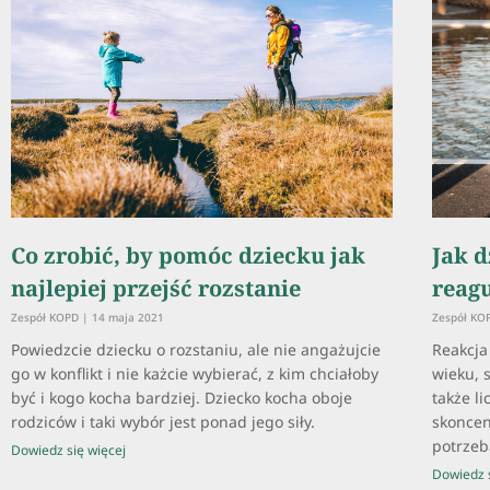
Co zrobić, by pomóc dziecku jak
Jak d
najlepiej przejść rozstanie
reagu
Zespół KOPD
14 maja 2021
Zespół K
Powiedzcie dziecku o rozstaniu, ale nie angażujcie
Reakcja
go w konflikt i nie każcie wybierać, z kim chciałoby
wieku, 
być i kogo kocha bardziej. Dziecko kocha oboje
także l
rodziców i taki wybór jest ponad jego siły.
skoncen
potrzeb
Dowiedz się więcej
Dowiedz s