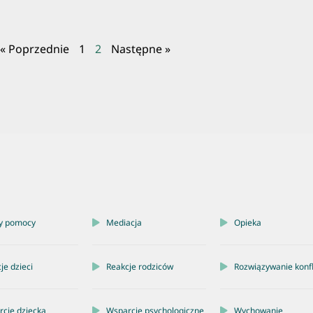
« Poprzednie
1
2
Następne »
y pomocy
Mediacja
Opieka
je dzieci
Reakcje rodziców
Rozwiązywanie konf
cie dziecka
Wsparcie psychologiczne
Wychowanie