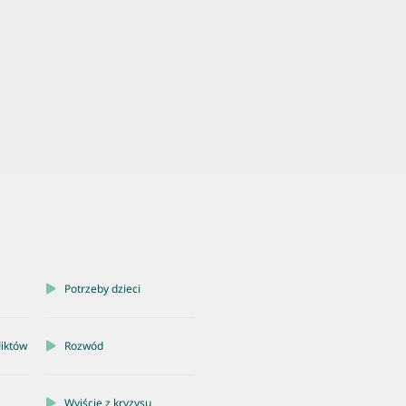
Potrzeby dzieci
liktów
Rozwód
Wyjście z kryzysu