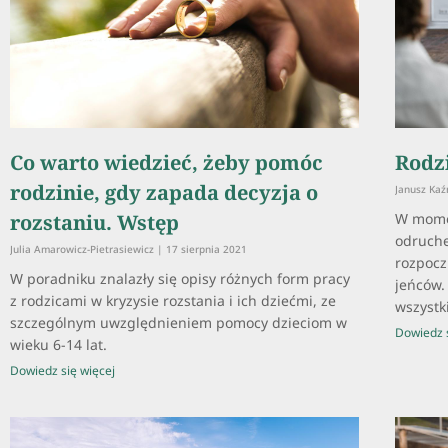
Co warto wiedzieć, żeby pomóc
Rodz
rodzinie, gdy zapada decyzja o
Janusz Ka
rozstaniu. Wstęp
W mome
odruche
Julia Amarowicz-Pietrasiewicz
17 sierpnia 2021
rozpoczn
W poradniku znalazły się opisy różnych form pracy
jeńców.
z rodzicami w kryzysie rozstania i ich dziećmi, ze
wszystki
szczególnym uwzględnieniem pomocy dzieciom w
Dowiedz s
wieku 6-14 lat.
Dowiedz się więcej