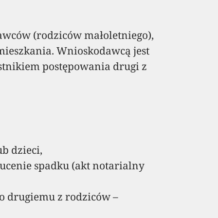
wców (rodziców małoletniego),
amieszkania. Wnioskodawcą jest
estnikiem postępowania drugi z
b dzieci,
cenie spadku (akt notarialny
o drugiemu z rodziców –