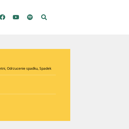
etni
,
Odrzucenie spadku
,
Spadek