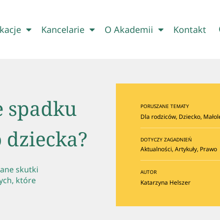
kacje
Kancelarie
O Akademii
Kontakt
e spadku
PORUSZANE TEMATY
Dla rodziców
,
Dziecko
,
Małol
 dziecka?
DOTYCZY ZAGADNIEŃ
Aktualności
,
Artykuły
,
Prawo
ane skutki
AUTOR
ych, które
Katarzyna Helszer