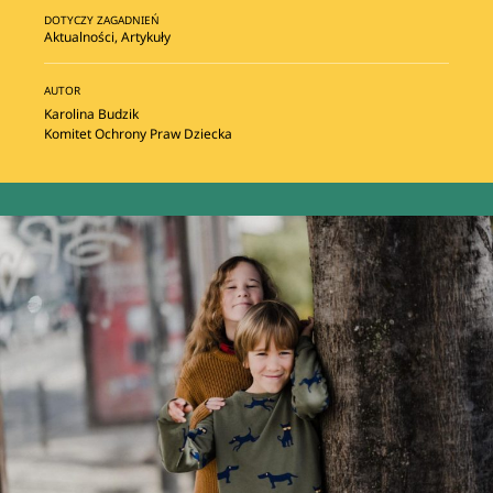
DOTYCZY ZAGADNIEŃ
Aktualności
,
Artykuły
AUTOR
Karolina Budzik
Komitet Ochrony Praw Dziecka