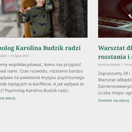
holog Karolina Budzik radzi
Warsztat dl
rozstania 
udzik
15 lipca 2021
cemy współdecydować, komu ma przypaść
Karolina Budzik
18 ma
nad nami. Czas rozwodu, rozstania bardzo
Zapraszamy 29 i 3
wpływa na powstanie kryzysu psychicznego
Warsztat odbędzi
sób będących w konflikcie. A jak wpływa to
Zainteresowanych
ci? Psycholog Karolina Budzik radzi.
Liczba miejsc og
ię więcej
Dowiedz się więcej