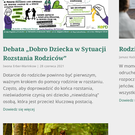
Debata „Dobro Dziecka w Sytuacji
Rodz
Rozstania Rodziców”
Janusz Ka
W mome
Iwona Erber-Marinkow
28 czerwca 2021
odruche
Dotarcie do rodziców powinno być pierwszym,
rozpoczn
ważnym krokiem do pomocy rodzinie w rozstaniu.
jeńców.
Często, aby doprowadzić do końca rozstania,
wszystki
nieświadomie czynią oni dziecko „niewidzialną”
Dowiedz s
osobą, która jest przecież kluczową postacią.
Dowiedz się więcej