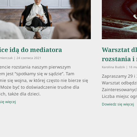
ice idą do mediatora
Warsztat dl
rozstania 
źmierczak
24 czerwca 2021
ncie rozstania naszym pierwszym
Karolina Budzik
18 ma
m jest “spotkamy się w sądzie”. Tam
Zapraszamy 29 i 3
ie się wojna, w której często nie bierze się
Warsztat odbędzi
 Może być to doświadczenie trudne dla
Zainteresowanych
ch, także dla dzieci.
Liczba miejsc og
ię więcej
Dowiedz się więcej