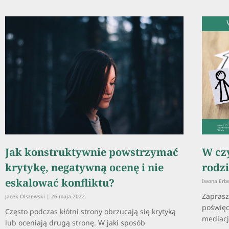
Jak konstruktywnie powstrzymać
W cz
krytykę, negatywną ocenę i nie
rodz
eskalować konfliktu?
Iwona Erb
Zaprasz
Jacek Olszewski
26 maja 2022
poświęc
Często podczas kłótni strony obrzucają się krytyką
mediacj
lub oceniają drugą stronę. W jaki sposób