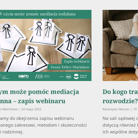
ym może pomóc mediacja
Do kogo tra
inna – zapis webinaru
rozwodzie?
er-Marinkow
24 maja 2022
Katarzyna Helszer
19 
amy do obejrzenia zapisu webinaru
Na sali sądowej 
onego zakresowi, metodom i skuteczności
dotyczą również 
i rodzinnej.
ich wspólne doty