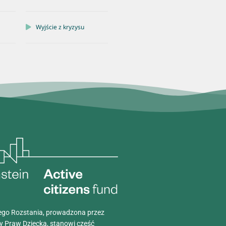
Wyjście z kryzysu
go Rozstania, prowadzona przez
y Praw Dziecka, stanowi część