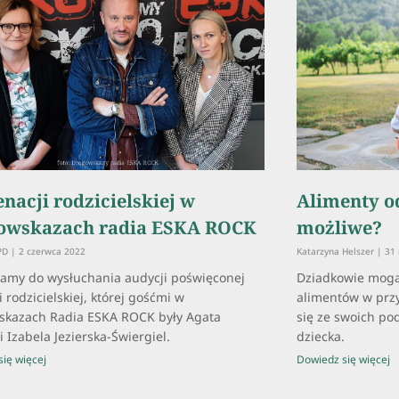
enacji rodzicielskiej w
Alimenty o
owskazach radia ESKA ROCK
możliwe?
OPD
2 czerwca 2022
Katarzyna Helszer
31 
amy do wysłuchania audycji poświęconej
Dziadkowie mogą
i rodzicielskiej, której gośćmi w
alimentów w przy
skazach Radia ESKA ROCK były Agata
się ze swoich p
i Izabela Jezierska-Świergiel.
dziecka.
ię więcej
Dowiedz się więcej