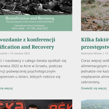
wozdanie z konferencji
Kilka fakt
ification and Recovery
przestępst
Suchoń
16 czerwca 2022
Katarzyna Helszer
15 
ci i naukowcy z całego świata spotkali się
Coraz więcej osó
zerwca 2022 w Acre w Izraelu, podczas
alimentacyjnym u
ncji poświęconej psychologicznym
Jednakże nie każ
epieniom u dzieci, których rodzice się
niepłacenie ali
.
zabroniony.
ię więcej
Dowiedz się więcej